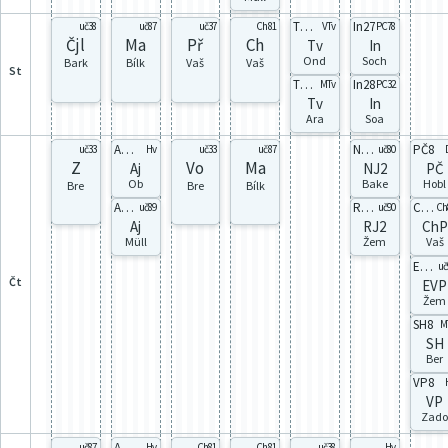
Tvd4
In27
uč38
uč87
uč37
Ch81
VTv
PC78
Čjl
Ma
Př
Ch
Tv
In
Ond
Soch
Bark
Bílk
Vaš
Vaš
st
Tvh4
In28
MTv
PC32
Tv
In
Ara
Soa
Aj8Y
Nj8B
PČ8
uč33
Hv
uč33
uč87
uč80
Z
Vo
Ma
Aj
NJ2
PČ
Ob
Bake
Hobl
Bre
Bre
Bílk
Aj8B
Rj8Y
ChP8
uč89
uč90
Ch
Aj
RJ2
ChP
Müll
Žem
Vaš
EVP8
uč
čt
EVP
Žem
SH8
M
SH
Ber
VP8
VP
Zad
Aj8Y
uč87
Hv
Ch81
Ch81
uč38
Hv