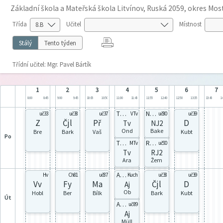
Základní škola a Mateřská škola Litvínov, Ruská 2059, okres Mos
Třída
Učitel
Místnost
Stálý
Tento týden
Třídní učitel: Mgr. Pavel Bártík
1
2
3
4
5
6
7
8:00
8:45
9:00
9:45
10:05
10:50
11:00
11:45
11:55
12:40
12:50
13:35
13:45
14
Tvd4
Nj8B
uč33
uč38
uč37
VTv
uč80
uč39
Z
Čjl
Př
D
Tv
NJ2
Ond
Bake
Bre
Bark
Vaš
Kubt
po
Tvh4
Rj8Y
MTv
uč90
Tv
RJ2
Ara
Žem
Aj8Y
Hv
Ch81
uč87
Kuch
uč38
uč39
Vv
Fy
Ma
Čjl
D
Aj
Ob
Hobl
Ber
Bílk
Bark
Kubt
út
Aj8B
uč89
Aj
Müll