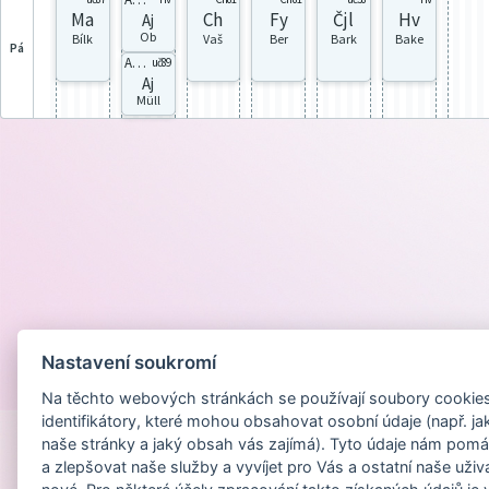
Ma
Ch
Fy
Čjl
Hv
Aj
Ob
Bílk
Vaš
Ber
Bark
Bake
pá
Aj8B
uč89
Aj
Müll
Nastavení soukromí
Provozováno na
Na těchto webových stránkách se používají soubory cookies 
identifikátory, které mohou obsahovat osobní údaje (např. ja
naše stránky a jaký obsah vás zajímá). Tyto údaje nám pomá
a zlepšovat naše služby a vyvíjet pro Vás a ostatní naše uživ