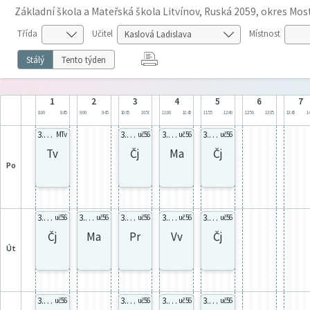
Základní škola a Mateřská škola Litvínov, Ruská 2059, okres Mos
Třída
Učitel
Místnost
Stálý
Tento týden
1
2
3
4
5
6
7
8:00
8:45
9:00
9:45
10:05
10:50
11:00
11:45
11:55
12:40
12:50
13:35
13:45
14
3.C celá
3.C celá
3.C celá
3.C celá
MTv
uč56
uč56
uč56
Tv
Čj
Ma
Čj
po
3.C celá
3.C celá
3.C celá
3.C celá
3.C celá
uč56
uč56
uč56
uč56
uč56
Čj
Ma
Pr
Vv
Čj
út
3.C celá
3.C celá
3.C celá
3.C celá
uč56
uč56
uč56
uč56