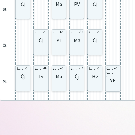
Čj
Ma
PV
Čj
st
3.C celá
3.C celá
3.C celá
3.C celá
uč56
uč56
uč56
uč56
Čj
Pr
Ma
Čj
čt
3.C celá
3.C celá
3.C celá
3.C celá
3.C celá
6.A VP6
uč56
MTv
uč56
uč56
uč56
uč56
6.B VP6
Čj
Tv
Ma
Čj
Hv
6.C VP6
VP
pá