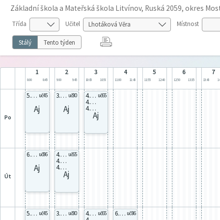
Základní škola a Mateřská škola Litvínov, Ruská 2059, okres Mos
Třída
Učitel
Místnost
Stálý
Tento týden
1
2
3
4
5
6
7
8:00
8:45
9:00
9:45
10:05
10:50
11:00
11:45
11:55
12:40
12:50
13:35
13:45
14
5.B Aj5B
3.C Aj3C
4.A Aj4Y
uč45
uč80
uč65
4.B Aj4Y
Aj
Aj
4.D Aj4Y
Aj
po
6.B Aj6B
4.A Aj4Y
uč86
uč65
4.B Aj4Y
Aj
4.D Aj4Y
Aj
út
5.B Aj5B
3.C Aj3C
4.A Aj4Y
6.B Aj6B
uč45
uč80
uč65
uč86
4.B Aj4Y