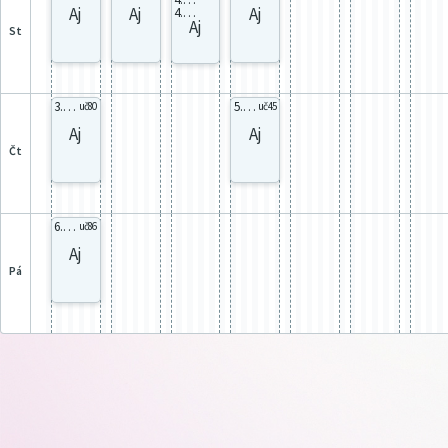
Aj
Aj
Aj
4.D Aj4Y
Aj
st
3.C Aj3C
5.B Aj5B
uč80
uč45
Aj
Aj
čt
6.B Aj6B
uč86
Aj
pá