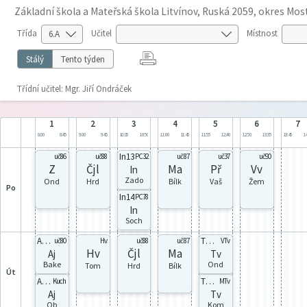
Základní škola a Mateřská škola Litvínov, Ruská 2059, okres Mos
Třída
Učitel
Místnost
Stálý
Tento týden
Třídní učitel: Mgr. Jiří Ondráček
1
2
3
4
5
6
7
8:00
8:45
9:00
9:45
10:05
10:50
11:00
11:45
11:55
12:40
12:50
13:35
13:45
14
In13
uč86
uč88
PC32
uč87
uč37
uč90
Z
Čjl
Ma
Př
Vv
In
Zado
Ond
Hrd
Bílk
Vaš
Žem
po
In14
PC78
In
Soch
Aj6A
Tvd1
uč80
Hv
uč88
uč87
VTv
Hv
Čjl
Ma
Aj
Tv
Bake
Ond
Tom
Hrd
Bílk
út
Aj6Y
Tvh1
Kuch
MTv
Aj
Tv
Ob
Kom