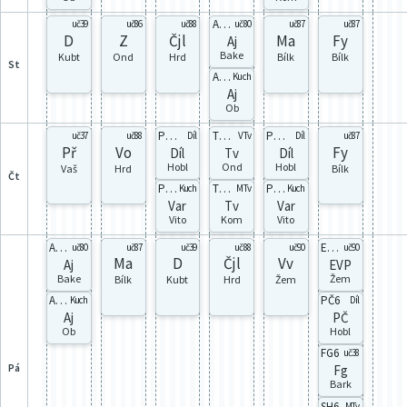
Aj6A
uč39
uč86
uč88
uč80
uč87
uč87
D
Z
Čjl
Ma
Fy
Aj
Bake
Kubt
Ond
Hrd
Bílk
Bílk
st
Aj6Y
Kuch
Aj
Ob
PvD1
Tvd1
PvD2
uč37
uč88
Díl
VTv
Díl
uč87
Př
Vo
Fy
Díl
Tv
Díl
Hobl
Ond
Hobl
Vaš
Hrd
Bílk
čt
PvV1
Tvh1
PvV2
Kuch
MTv
Kuch
Var
Tv
Var
Vito
Kom
Vito
Aj6A
EVP6
uč80
uč87
uč39
uč88
uč90
uč90
Ma
D
Čjl
Vv
Aj
EVP
Bake
Žem
Bílk
Kubt
Hrd
Žem
Aj6Y
PČ6
Kuch
Díl
Aj
PČ
Ob
Hobl
FG6
uč38
pá
Fg
Bark
SH6
MTv